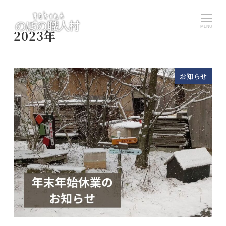
メ
イ
MENU
2023年
ン
コ
ン
お知らせ
テ
ン
ツ
へ
移
動