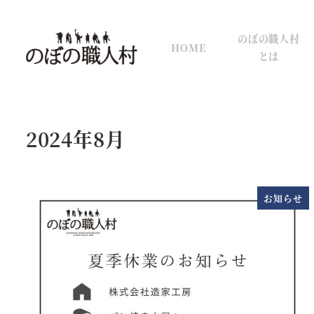
メ
イ
のぼの職人村
HOME
ン
とは
コ
ン
テ
ン
2024年8月
ツ
へ
移
お知らせ
動