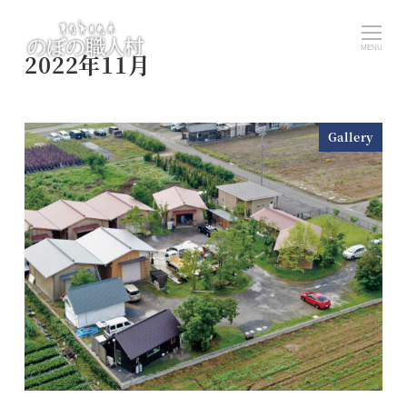
メ
イ
MENU
2022年11月
ン
コ
ン
Gallery
テ
ン
ツ
へ
移
動